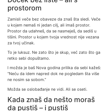
prostorom
Zamisli veče bez obaveze da znaš šta sledi. Veče
u kojem nemaš ni jedan cilj, ali imaš prostor.
Prostor da udahneš, da se nasmeješ, da sediš u
tišini. Prostor u kojem tvoja vrednost nije vezana
za tvoj učinak.
To je luksuz. Ne zato što je skup, već zato što ga
retko sebi dopuštamo.
I možda je baš Nova godina prilika da sebi kažeš:
“Neću da idem napred dok ne pogledam šta više
ne nosim sa sobom.”
Možda se oslobađanje ne vidi. Ali se oseti.
Kada znaš da nešto moraš
da pustiš – i pustiš