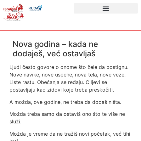
Nova godina – kada ne
dodaješ, već ostavljaš
Ljudi često govore o onome što žele da postignu.
Nove navike, nove uspehe, nova tela, nove veze.
Liste rastu. Obećanja se ređaju. Ciljevi se
postavljaju kao zidovi koje treba preskočiti.
A možda, ove godine, ne treba da dodaš ništa.
Možda treba samo da ostaviš ono što te više ne
služi.
Možda je vreme da ne tražiš novi početak, već tihi