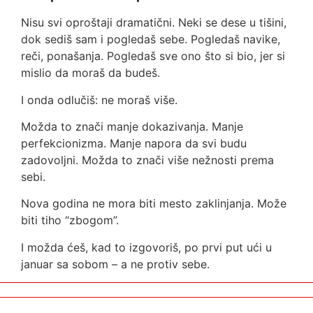
Nisu svi oproštaji dramatični. Neki se dese u tišini,
dok sediš sam i pogledaš sebe. Pogledaš navike,
reči, ponašanja. Pogledaš sve ono što si bio, jer si
mislio da moraš da budeš.
I onda odlučiš: ne moraš više.
Možda to znači manje dokazivanja. Manje
perfekcionizma. Manje napora da svi budu
zadovoljni. Možda to znači više nežnosti prema
sebi.
Nova godina ne mora biti mesto zaklinjanja. Može
biti tiho “zbogom”.
I možda ćeš, kad to izgovoriš, po prvi put ući u
januar sa sobom – a ne protiv sebe.