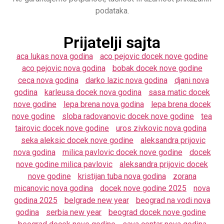
podataka.
Prijatelji sajta
aca lukas nova godina
aco pejovic docek nove godine
aco pejovic nova godina
bobak docek nove godine
ceca nova godina
darko lazic nova godina
djani nova
godina
karleusa docek nova godina
sasa matic docek
nove godine
lepa brena nova godina
lepa brena docek
nove godine
sloba radovanovic docek nove godine
tea
tairovic docek nove godine
uros zivkovic nova godina
seka aleksic docek nove godine
aleksandra prijovic
nova godina
milica pavlovic docek nove godine
docek
nove godine milica pavlovic
aleksandra prijovic docek
nove godine
kristijan tuba nova godina
zorana
micanovic nova godina
docek nove godine 2025
nova
godina 2025
belgrade new year
beograd na vodi nova
godina
serbia new year
beograd docek nove godine