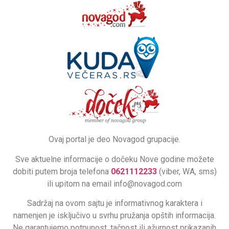
Ovaj portal je deo Novagod grupacije.
Sve aktuelne informacije o dočeku Nove godine možete
dobiti putem broja telefona
0621112233
(viber, WA, sms)
ili upitom na email info@novagod.com
Sadržaj na ovom sajtu je informativnog karaktera i
namenjen je isključivo u svrhu pružanja opštih informacija.
Ne garantujemo potpunost, tačnost ili ažurnost prikazanih