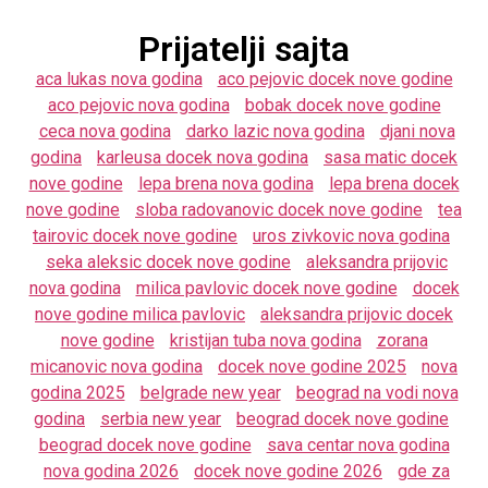
Prijatelji sajta
aca lukas nova godina
aco pejovic docek nove godine
aco pejovic nova godina
bobak docek nove godine
ceca nova godina
darko lazic nova godina
djani nova
godina
karleusa docek nova godina
sasa matic docek
nove godine
lepa brena nova godina
lepa brena docek
nove godine
sloba radovanovic docek nove godine
tea
tairovic docek nove godine
uros zivkovic nova godina
seka aleksic docek nove godine
aleksandra prijovic
nova godina
milica pavlovic docek nove godine
docek
nove godine milica pavlovic
aleksandra prijovic docek
nove godine
kristijan tuba nova godina
zorana
micanovic nova godina
docek nove godine 2025
nova
godina 2025
belgrade new year
beograd na vodi nova
godina
serbia new year
beograd docek nove godine
beograd docek nove godine
sava centar nova godina
nova godina 2026
docek nove godine 2026
gde za