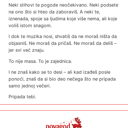
Neki stihovi te pogode neočekivano. Neki podsete
na ono što si hteo da zaboraviš. A neki te,
iznenada, spoje sa ljudima koje više nema, ali koje
voliš istom snagom.
I dok te muzika nosi, shvatiš da ne moraš ništa da
objasniš. Ne moraš da pričaš. Ne moraš da deliš –
jer svi već znaju.
To nije masa. To je zajednica.
I ne znaš kako se to desi – ali kad izađeš posle
ponoći, znaš da si bio deo nečega što ne pripada
samo jednoj večeri.
Pripada tebi.