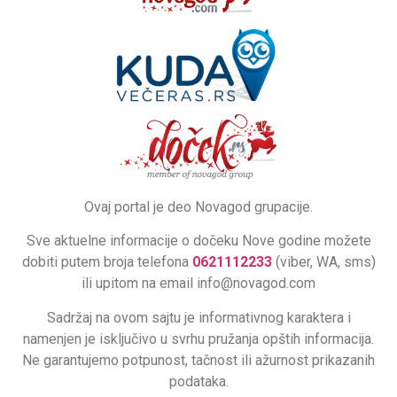
Ovaj portal je deo Novagod grupacije.
Sve aktuelne informacije o dočeku Nove godine možete
dobiti putem broja telefona
0621112233
(viber, WA, sms)
ili upitom na email info@novagod.com
Sadržaj na ovom sajtu je informativnog karaktera i
namenjen je isključivo u svrhu pružanja opštih informacija.
Ne garantujemo potpunost, tačnost ili ažurnost prikazanih
podataka.