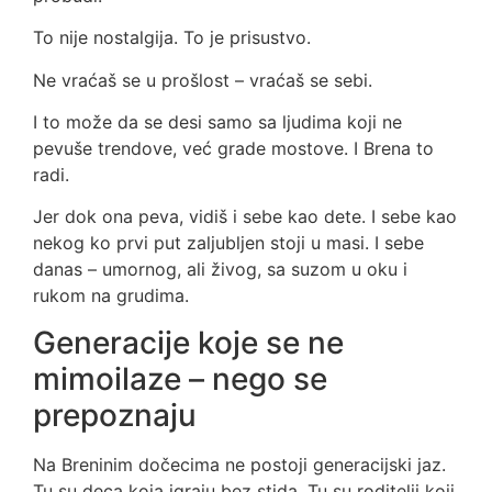
To nije nostalgija. To je prisustvo.
Ne vraćaš se u prošlost – vraćaš se sebi.
I to može da se desi samo sa ljudima koji ne
pevuše trendove, već grade mostove. I Brena to
radi.
Jer dok ona peva, vidiš i sebe kao dete. I sebe kao
nekog ko prvi put zaljubljen stoji u masi. I sebe
danas – umornog, ali živog, sa suzom u oku i
rukom na grudima.
Generacije koje se ne
mimoilaze – nego se
prepoznaju
Na Breninim dočecima ne postoji generacijski jaz.
Tu su deca koja igraju bez stida. Tu su roditelji koji