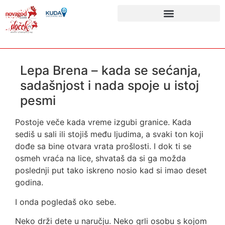
Lepa Brena – kada se sećanja,
sadašnjost i nada spoje u istoj
pesmi
Postoje veče kada vreme izgubi granice. Kada
sediš u sali ili stojiš među ljudima, a svaki ton koji
dođe sa bine otvara vrata prošlosti. I dok ti se
osmeh vraća na lice, shvataš da si ga možda
poslednji put tako iskreno nosio kad si imao deset
godina.
I onda pogledaš oko sebe.
Neko drži dete u naručju. Neko grli osobu s kojom