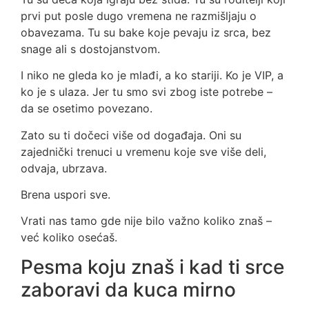
prvi put posle dugo vremena ne razmišljaju o
obavezama. Tu su bake koje pevaju iz srca, bez
snage ali s dostojanstvom.
I niko ne gleda ko je mlađi, a ko stariji. Ko je VIP, a
ko je s ulaza. Jer tu smo svi zbog iste potrebe –
da se osetimo povezano.
Zato su ti dočeci više od događaja. Oni su
zajednički trenuci u vremenu koje sve više deli,
odvaja, ubrzava.
Brena uspori sve.
Vrati nas tamo gde nije bilo važno koliko znaš –
već koliko osećaš.
Pesma koju znaš i kad ti srce
zaboravi da kuca mirno