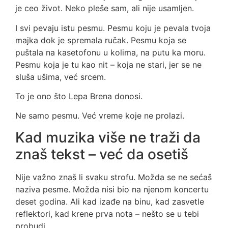
je ceo život. Neko pleše sam, ali nije usamljen.
I svi pevaju istu pesmu. Pesmu koju je pevala tvoja
majka dok je spremala ručak. Pesmu koja se
puštala na kasetofonu u kolima, na putu ka moru.
Pesmu koja je tu kao nit – koja ne stari, jer se ne
sluša ušima, već srcem.
To je ono što Lepa Brena donosi.
Ne samo pesmu. Već vreme koje ne prolazi.
Kad muzika više ne traži da
znaš tekst – već da osetiš
Nije važno znaš li svaku strofu. Možda se ne sećaš
naziva pesme. Možda nisi bio na njenom koncertu
deset godina. Ali kad izađe na binu, kad zasvetle
reflektori, kad krene prva nota – nešto se u tebi
probudi.